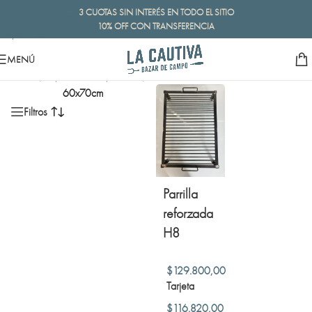
3 CUOTAS SIN INTERÉS EN TODO EL SITIO
Skip to navigation
10% OFF CON TRANSFERENCIA
Skip to main content
MENÚ
Inicio
/
Opción 1 del producto
/
Mostrando el único resultado
60x70cm
Filtros
Parrilla
reforzada
H8
$
129.800,00
Tarjeta
$
116.820,00