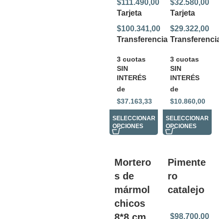
$
111.490,00
$
32.580,00
Tarjeta
Tarjeta
$
100.341,00
$
29.322,00
Transferencia
Transferenci
3 cuotas
3 cuotas
SIN
SIN
INTERÉS
INTERÉS
de
de
$
37.163,33
$
10.860,00
SELECCIONAR
SELECCIONAR
OPCIONES
OPCIONES
Mortero
Pimente
s de
ro
mármol
catalejo
chicos
8*8 cm
$
98.700,00