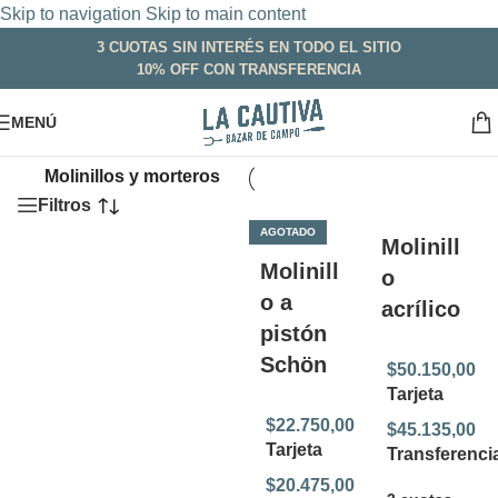
Skip to navigation
Skip to main content
3 CUOTAS SIN INTERÉS EN TODO EL SITIO
10% OFF CON TRANSFERENCIA
MENÚ
Inicio
/
Bazar
/
Mostrando los 10 resultados
Molinillos y morteros
Filtros
AGOTADO
Molinill
Molinill
o
o a
acrílico
pistón
Schön
$
50.150,00
Tarjeta
$
22.750,00
$
45.135,00
Tarjeta
Transferenci
$
20.475,00