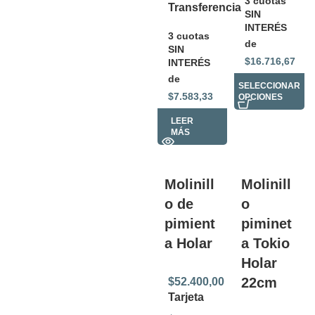
3 cuotas
Transferencia
SIN
INTERÉS
3 cuotas
de
SIN
$
16.716,67
INTERÉS
de
SELECCIONAR
$
7.583,33
OPCIONES
LEER
MÁS
Molinill
Molinill
o de
o
pimient
piminet
a Holar
a Tokio
Holar
22cm
$
52.400,00
Tarjeta