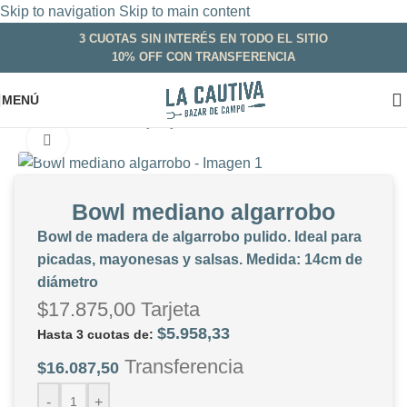
Skip to navigation
Skip to main content
3 CUOTAS SIN INTERÉS EN TODO EL SITIO
10% OFF CON TRANSFERENCIA
MENÚ
Inicio
/
Madera
/
Bandejas y cuencos
Clic para ampliar
Bowl mediano algarrobo
Bowl de madera de algarrobo pulido. Ideal para
picadas, mayonesas y salsas. Medida: 14cm de
diámetro
$
17.875,00
Tarjeta
$
5.958,33
Hasta 3 cuotas de:
Transferencia
$
16.087,50
-
+