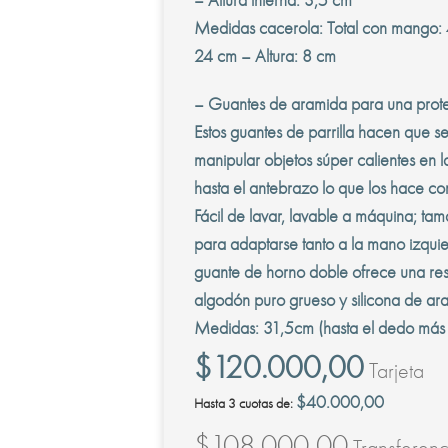
Medidas cacerola: Total con mango: 
24 cm – Altura: 8 cm
– Guantes de aramida para una prote
Estos guantes de parrilla hacen que se
manipular objetos súper calientes en l
hasta el antebrazo lo que los hace c
Fácil de lavar, lavable a máquina; ta
para adaptarse tanto a la mano izquie
guante de horno doble ofrece una resi
algodón puro grueso y silicona de ara
Medidas: 31,5cm (hasta el dedo más 
$
120.000,00
Tarjeta
$
40.000,00
Hasta 3 cuotas de:
$
108.000,00
Transferenc