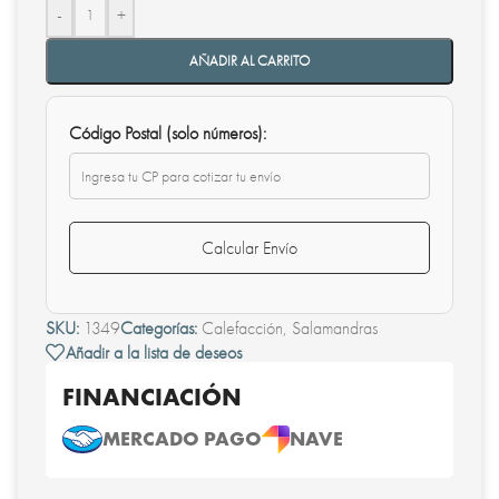
-
+
AÑADIR AL CARRITO
Código Postal (solo números):
Calcular Envío
SKU:
1349
Categorías:
Calefacción
,
Salamandras
Añadir a la lista de deseos
FINANCIACIÓN
MERCADO PAGO
NAVE