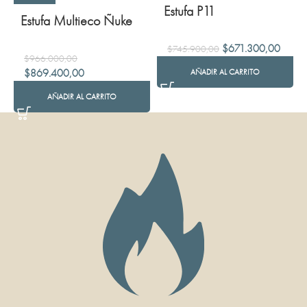
Estufa P11
Estufa Multieco Ñuke
$
671.300,00
$
745.900,00
$
966.000,00
$
869.400,00
AÑADIR AL CARRITO
AÑADIR AL CARRITO