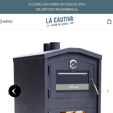
3 CUOTAS SIN INTERÉS EN TODO EL SITIO
Skip to navigation
10% OFF CON TRANSFERENCIA
Skip to main content
MENÚ
Inicio
/
Gourmet
/
Hornos
/
Leña