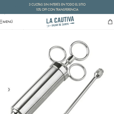
3 CUOTAS SIN INTERÉS EN TODO EL SITIO
Skip to navigation
10% OFF CON TRANSFERENCIA
Skip to main content
MENÚ
Inicio
/
Bazar
/
Utensilios