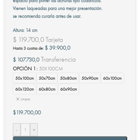
espacio para poner las achuras tipo cuadricula.
Vienen laqueadas para una mejor presentación.
se recomienda curarla antes de usar.
Altura: 14 cm
$ 119.700,0
Tarjeta
$ 39.900,0
Hasta 3 cuotas de:
Transferencia
$ 107.730,0
OPCIÓN 1
50X100CM
50x100cm
50x70cm
50x80cm
50x90cm
60x100cm
60x120cm
60x80cm
60x90cm
Limpiar
$
119.700,00
-
+