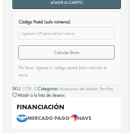
AÑADIR AL CARRITO
Código Postal (solo números):
Calcular Envío
Por favor, ingresa tu código postal para calcular el
envío.
SKU:
1158-10
Categorías:
Accesorios de asador
,
Parrillas
Añadir a la lista de deseos
FINANCIACIÓN
MERCADO PAGO
NAVE