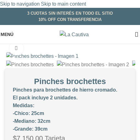
Skip to navigation
Skip to main content
3 CUOTAS SIN INTERÉS EN TODO EL SITIO
10% OFF CON TRANSFERENCIA
MENÚ
Inicio
/
Bazar
/
Utensilios
Clic para ampliar
Pinches brochettes
Pinches para brochettes de hierro cromado.
El pack incluye 2 unidades.
Medidas:
-Chico: 25cm
-Mediano: 32cm
-Grande: 39cm
$
7.150,00
Tarjeta