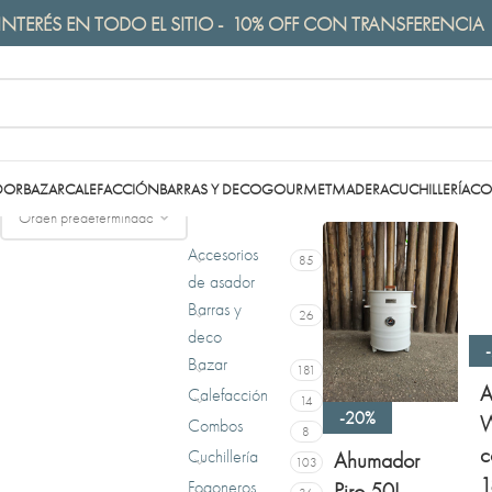
INTERÉS EN TODO EL SITIO - 10% OFF CON TRANSFERENCIA
DOR
BAZAR
CALEFACCIÓN
BARRAS Y DECO
GOURMET
MADERA
CUCHILLERÍA
CO
CATEGORÍAS
Mostrando los 4 resultad
Accesorios
85
de asador
Barras y
26
deco
Bazar
181
A
Calefacción
14
-20%
W
Combos
8
c
Cuchillería
Ahumador
103
1
Fogoneros
Piro 50L