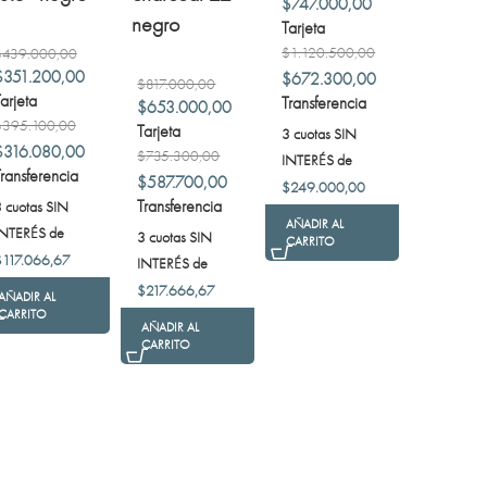
$
747.000,00
negro
Tarjeta
$
1.120.500,00
$
439.000,00
$
351.200,00
$
672.300,00
$
817.000,00
arjeta
Transferencia
$
653.000,00
$
395.100,00
Tarjeta
3 cuotas SIN
$
316.080,00
$
735.300,00
INTERÉS de
ransferencia
$
587.700,00
$
249.000,00
Transferencia
 cuotas SIN
AÑADIR AL
INTERÉS de
3 cuotas SIN
CARRITO
$
117.066,67
INTERÉS de
$
217.666,67
AÑADIR AL
CARRITO
AÑADIR AL
CARRITO