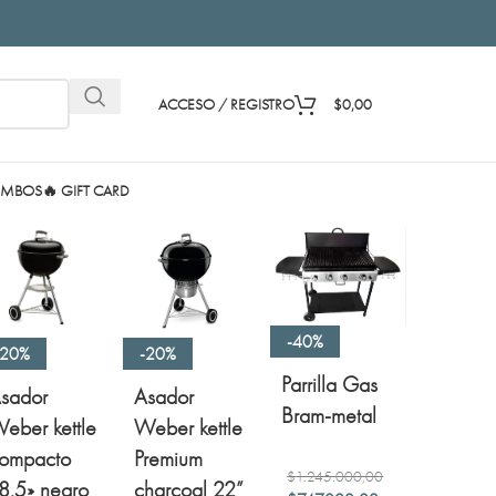
ACCESO / REGISTRO
$
0,00
MBOS
🔥 GIFT CARD
os
-40%
-20%
-20%
Parrilla Gas
sador
Asador
Bram-metal
eber kettle
Weber kettle
ompacto
Premium
$
1.245.000,00
8.5» negro
charcoal 22”